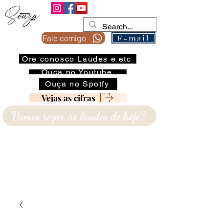
E-mail
Fale comigo
Ore conosco Laudes e etc
Ouça no Youtube
Ouça no Spotfy
Vejas as cifras
Vamos rezar as laudes de hoje?
COPIE O E-MAIL NO BOTÃO