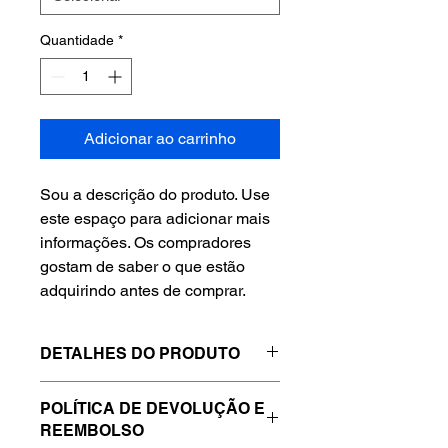
Quantidade
*
Adicionar ao carrinho
Sou a descrição do produto. Use 
este espaço para adicionar mais 
informações. Os compradores 
gostam de saber o que estão 
adquirindo antes de comprar.
DETALHES DO PRODUTO
Use este espaço para adicionar mais
POLÍTICA DE DEVOLUÇÃO E
detalhes sobre seu produto, como
REEMBOLSO
tamanho, material, cuidados