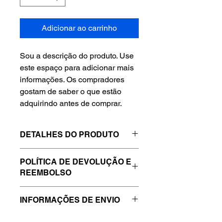
Adicionar ao carrinho
Sou a descrição do produto. Use 
este espaço para adicionar mais 
informações. Os compradores 
gostam de saber o que estão 
adquirindo antes de comprar.
DETALHES DO PRODUTO
Use este espaço para adicionar mais
POLÍTICA DE DEVOLUÇÃO E
detalhes sobre seu produto, como
REEMBOLSO
tamanho, material, cuidados
especiais e instruções de limpeza.
Use este espaço para informar seus
Este também é um ótimo lugar para
INFORMAÇÕES DE ENVIO
clientes sobre o que fazer caso
escrever o que torna seu produto
estejam insatisfeitos com a compra.
especial e como seus clientes podem
Use este espaço para adicionar mais