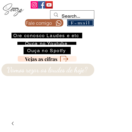
E-mail
Fale comigo
Ore conosco Laudes e etc
Ouça no Youtube
Ouça no Spotfy
Vejas as cifras
Vamos rezar as laudes de hoje?
COPIE O E-MAIL NO BOTÃO