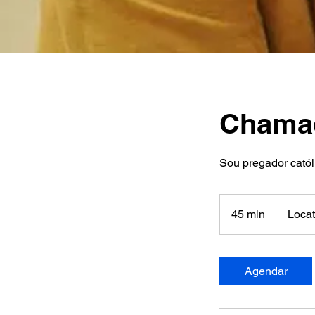
Chamad
Sou pregador catól
45 min
4
Locat
5
m
i
Agendar
n