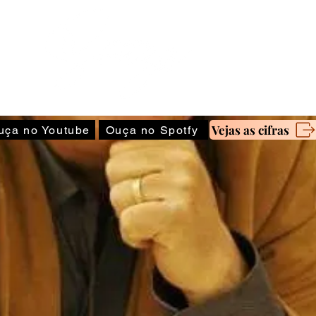
COPIE O E-M
Vejas as cifras
uça no Youtube
Ouça no Spotfy